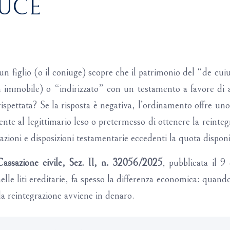
DUCE
n figlio (o il coniuge) scopre che il patrimonio del “de cui
 immobile) o “indirizzato” con un testamento a favore di 
 rispettata? Se la risposta è negativa, l’ordinamento offre uno
sente al legittimario leso o pretermesso di ottenere la reinteg
azioni e disposizioni testamentarie eccedenti la quota disponi
assazione civile, Sez. II, n. 32056/2025
, pubblicata il 9
lle liti ereditarie, fa spesso la differenza economica: quand
la reintegrazione avviene in denaro.