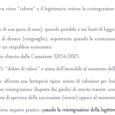
siva viene “ridotta” e il legittimario ottiene la reintegrazi
o di una parte di esso), quando possibile e nei limiti di legge
di denaro (conguaglio), soprattutto quando la restituzion
e un riequilibrio economico.
ipio chiarito dalla Cassazione 32056/2025.
5: “debito di valore” e stima dell’immobile al momento dell
 affronta una fattispecie tipica: azione di riduzione per le
n reintegrazione disposta dai giudici di merito tramite cong
ata di apertura della successione (morte) oppure al momento 
forte impatto pratico: q
uando la reintegrazione della legitt