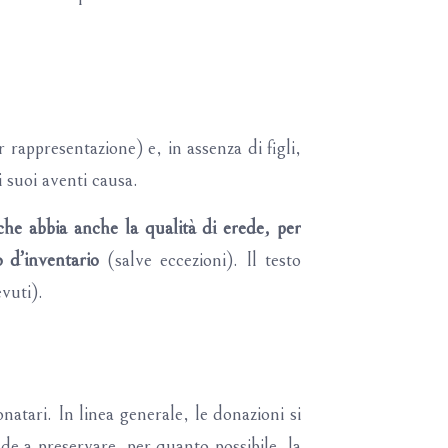
 rappresentazione) e, in assenza di figli,
i suoi aventi causa.
che abbia anche la qualità di erede, per
o d’inventario
(salve eccezioni). Il testo
evuti).
donatari. In linea generale, le donazioni si
nde a preservare, per quanto possibile, la