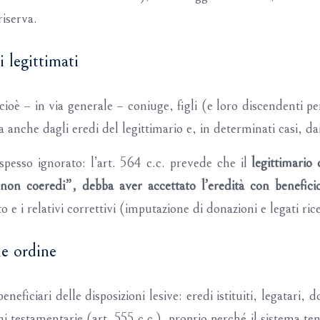
iserva.
 legittimati
cioè – in via generale – coniuge, figli (e loro discendenti per
 anche dagli eredi del legittimario e, in determinati casi, da
pesso ignorato: l’art. 564 c.c. prevede che il
legittimario 
“non coeredi”, debba aver accettato l’eredità con benefici
 e i relativi correttivi (imputazione di donazioni e legati ric
le ordine
neficiari delle disposizioni lesive: eredi istituiti, legatari, 
i testamentarie (art. 555 c.c.), proprio perché il sistema te