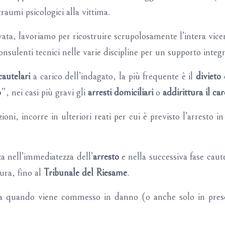
raumi psicologici alla vittima.
ta, lavoriamo per ricostruire scrupolosamente l’intera vicen
onsulenti tecnici nelle varie discipline per un supporto integ
autelari
a carico dell’indagato, la più frequente è il
divieto
o
”, nei casi più gravi gli
arresti domiciliari
o
addirittura il car
zioni, incorre in ulteriori reati per cui è previsto l’arresto 
za nell’immediatezza dell’
arresto
e nella successiva fase caute
sura, fino al
Tribunale del Riesame
.
ata quando viene commesso in danno (o anche solo in pres