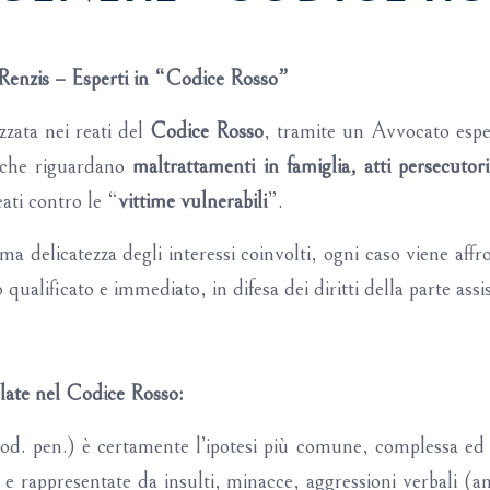
enzis – Esperti in “Codice Rosso”
izzata nei reati del
Codice Rosso
, tramite un Avvocato espert
i che riguardano
maltrattamenti in famiglia, atti persecutori
eati contro le “
vittime vulnerabili
”.
rema delicatezza degli interessi coinvolti, ogni caso viene af
qualificato e immediato, in difesa dei diritti della parte assi
plate nel Codice Rosso:
cod. pen.) è certamente l’ipotesi più comune, complessa ed a
e rappresentate da insulti, minacce, aggressioni verbali (an