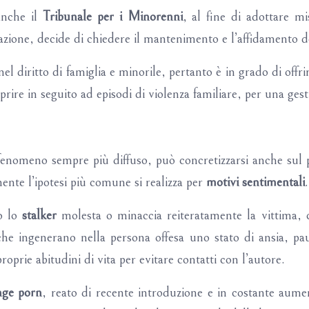
anche il
Tribunale per i Minorenni
, al fine di adottare m
razione, decide di chiedere il mantenimento e l’affidamento dei
l diritto di famiglia e minorile, pertanto è in grado di offri
 aprire in seguito ad episodi di violenza familiare, per una ges
fenomeno sempre più diffuso, può concretizzarsi anche sul p
ente l’ipotesi più comune si realizza per
motivi sentimentali
.
o lo
stalker
molesta o minaccia reiteratamente la vittima, 
he ingenerano nella persona offesa uno stato di ansia, pau
proprie abitudini di vita per evitare contatti con l’autore.
nge porn
, reato di recente introduzione e in costante aum