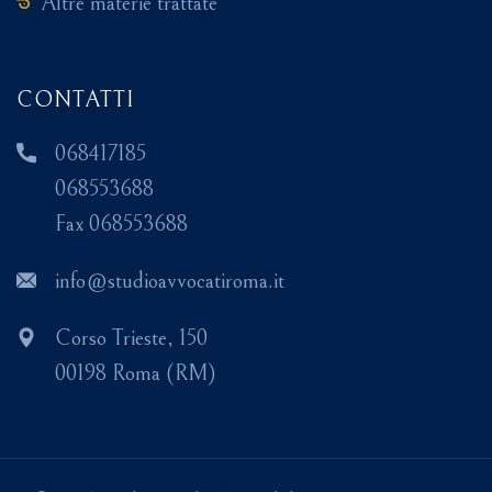
Altre materie trattate
CONTATTI
068417185
068553688
Fax 068553688
info@studioavvocatiroma.it
Corso Trieste, 150
00198 Roma (RM)