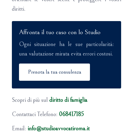
diritti.
Affronta il tuo caso con lo Studio
Ogni situazione ha le sue particolarità:
una valutazione mirata evita errori costosi.
Prenota la tua consulenza
Scopri di più sul
diritto di famiglia
Contattaci Telefono:
068417185
Email:
info@studioavvocatiroma.it