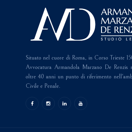
Situato nel cuore di Roma, in Corso Trieste 15
Avvocatura Armandola Marzano De Renzis r
oltre 40 anni un punto di riferimento nell'amb
Civile e Penale.