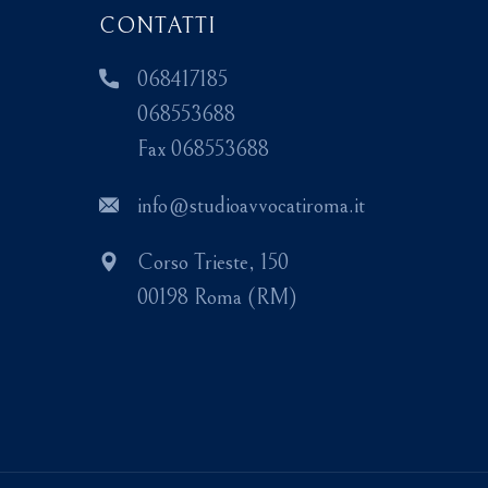
CONTATTI
068417185
068553688
Fax 068553688
info@studioavvocatiroma.it
Corso Trieste, 150
00198 Roma (RM)