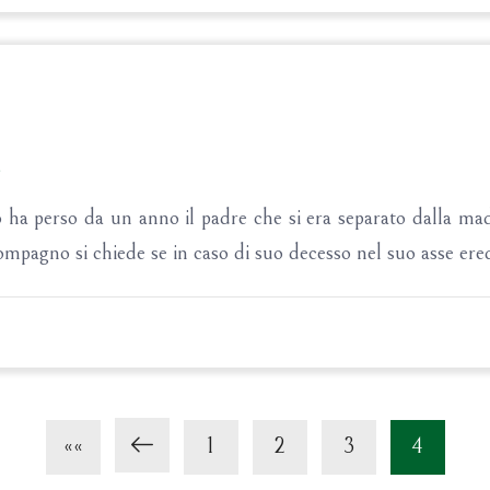
?
ha perso da un anno il padre che si era separato dalla ma
ompagno si chiede se in caso di suo decesso nel suo asse eredi
««
1
2
3
4